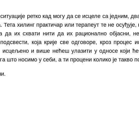
ситуације ретко кад могу да се исцеле са једним, дв
Тета хилинг практичар или терапеут те не осуђује, 
а да их схвати нити да их рационално објасни, 
одсвести, која крије све одговоре, кроз процес 
исцељено и више нећеш улазити у односе који ће 
га што носимо у себи, а ти процени колико је такво
чи.