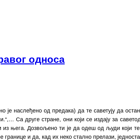
равог односа
 је наслеђено од предака) да те саветују да останеш т
рпи.“,… Са друге стране, они који се издају за саве
 из њега. Дозвољено ти је да одеш од људи који те 
е границе и да, кад их неко стално прелази, једност