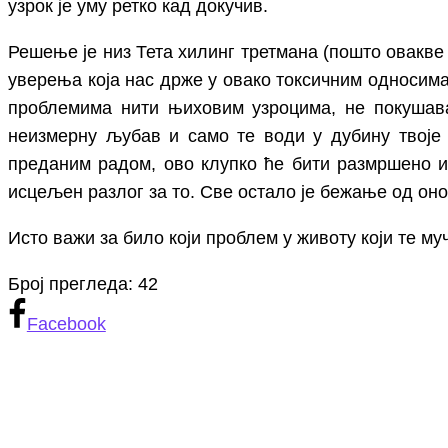
узрок је уму ретко кад докучив.
Решење је низ Тета хилинг третмана (пошто овакве 
уверења која нас држе у овако токсичним односима. 
проблемима нити њиховим узроцима, не покушав
неизмерну љубав и само те води у дубину твоје п
преданим радом, ово клупко ће бити размршено и 
исцељен разлог за то. Све остало је бежање од оно
Исто важи за било који проблем у животу који те му
Број прегледа:
42
Facebook