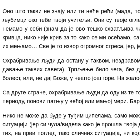
Оно што такви не знају или ти неће рећи (мада, п
љубимци око тебе твоји учитељи. Они су твоје огле
немамо у себи (знам да је ово тешко схватљива чи
кривца, нико није крив за то како се ми осећамо,
их мењамо… Све је то извор огромног стреса, јер, 
Охрабривање људи да остану у таквом, нездравом, 
давање таквих савета). Трпљење било чега, без да
болест, или, не дај Боже, у нешто још горе. На жало
Са друге стране, охрабривање људи да оду из те т
периоду, понови патњу у већој или мањој мери. Бар
Нико не може да буде у туђим ципелама, само може 
ситуацији (јер си чула/видела како је прошла твоја
тих, на први поглед тако сличних ситуација, ни к