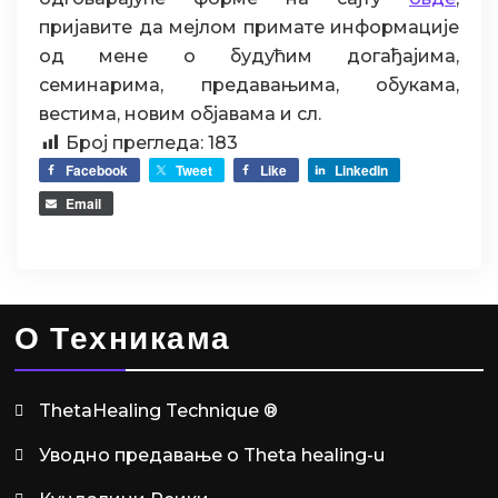
пријавите да мејлом примате информације
од мене о будућим догађајима,
семинарима, предавањима, обукама,
вестима, новим објавама и сл.
Број прегледа:
183
Facebook
Tweet
Like
LinkedIn
Email
О Техникама
ThetaHealing Technique ®
Уводно предавање о Theta healing-u