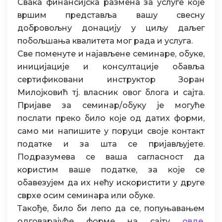
Свака финансијска размена за услуге које
вршим представља вашу свесну
добровољну донацију у циљу даљег
побољшања квалитета мог рада и услуга.
Све поменуте и најављене семинаре, обуке,
иницијације и консултације обавља
сертификовани инструктор Зоран
Милојковић тј. власник овог блога и сајта.
Пријаве за семинар/обуку је могуће
послати преко било које од датих форми,
само ми напишите у поруци своје контакт
податке и за шта се пријављујете.
Подразумева се ваша сагласност да
користим ваше податке, за које се
обавезујем да их нећу искористити у друге
сврхе осим семинара или обуке.
Такође, било би лепо да се, попуњавањем
одговарајуће форме на сајту
овде
,