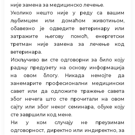
није замена за медицинско лечење.
Уколико нешто није у реду са вашим
љубимцем или домаћом животињом,
обавезно је одведите ветеринару или
затражите његову помоћ, енергетски
третман није замена за лечење код
ветеринара.
Искључиво ви сте одговорни за било коју
радњу предузету на основу информација
на овом блогу. Никада немојте да
занемарите професионални медицински
савет или да одложите тражење савета
због нечега што сте прочитали на овом
сајту или због неког семинара, обуке коју
сте завршили код мене.
Ни у ком случају не преузимам
одговорност, директно или индиректно, за