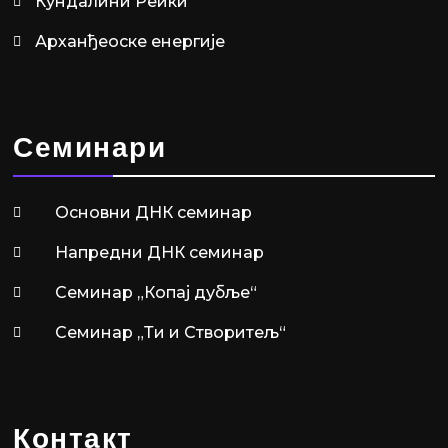
Кундалини Реики
Арханђеоске енергије
Семинари
Основни ДНК семинар
Напредни ДНК семинар
Семинар „Копај дубље“
Семинар „Ти и Створитељ“
Контакт