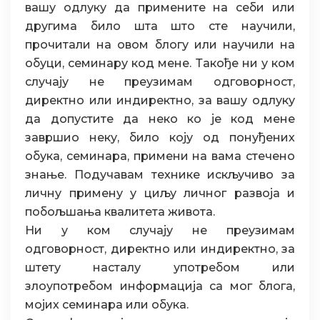
вашу одлуку да примените на себи или
другима било шта што сте научили,
прочитали на овом блогу или научили на
обуци, семинару код мене. Такође ни у ком
случају не преузимам одговорност,
директно или индиректно, за вашу одлуку
да допустите да неко ко је код мене
завршио неку, било коју од понуђених
обука, семинара, примени на вама стечено
знање. Подучавам технике искључиво за
личну примену у циљу личног развоја и
побољшања квалитета живота.
Ни у ком случају не преузимам
одговорност, директно или индиректно, за
штету насталу употребом или
злоупотребом информација са мог блога,
мојих семинара или обука.