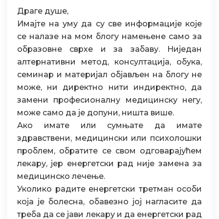
Драге душе,
Имајте на уму да су све информације које
се налазе на мом блогу намењене само за
образовне сврхе и за забаву. Ниједан
алтернативни метод, консултација, обука,
семинар и материјал објављен на блогу не
може, ни директно нити индиректно, да
замени професионалну медицинску негу,
може само да је допуни, ништа више.
Ако имате или сумњате да имате
здравствени, медицински или психолошки
проблем, обратите се свом одговарајућем
лекару, јер енергетски рад није замена за
медицинско лечење.
Уколико радите енергетски третман особи
која је болесна, обавезно јој нагласите да
треба да се јави лекару и да енергетски рад