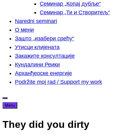
Семинар „Копај дубље“
Семинар „Ти и Створитељ“
Naredni seminari
О мени
Зашто „изабери срећу“
Утисци клијената
Закажите консултације
Кундалини Реики
Арханђеоске енергије
Podržite moj rad / Support my work
Menu
They did you dirty