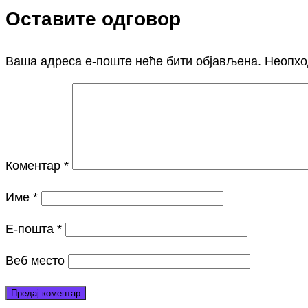
Оставите одговор
Ваша адреса е-поште неће бити објављена.
Неопхо
Коментар
*
Име
*
Е-пошта
*
Веб место