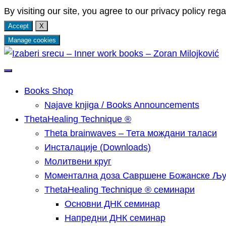
By visiting our site, you agree to our privacy policy rega
Accept
X
Manage cookies
Skip
to
Најаве мојих ThetaHealing® Technique семинара, 
Izaberi srecu – Inner wor
content
Кундалини Реики и Арханђеоских енергија.
Books Shop
Najave knjiga / Books Announcements
ThetaHealing Technique ®
Тheta brainwaves – Тета мождани таласи
Инсталације (Downloads)
Молитвени круг
Моментална доза Савршене Божанске Љ
ThetaHealing Technique ® семинари
Основни ДНК семинар
Напредни ДНК семинар