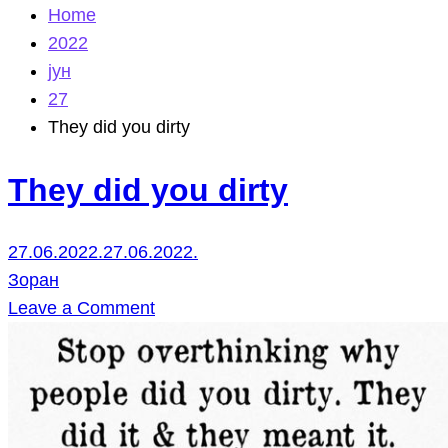
Home
2022
јун
27
They did you dirty
They did you dirty
27.06.2022.
27.06.2022.
Зоран
on
Leave a Comment
They
did
you
dirty