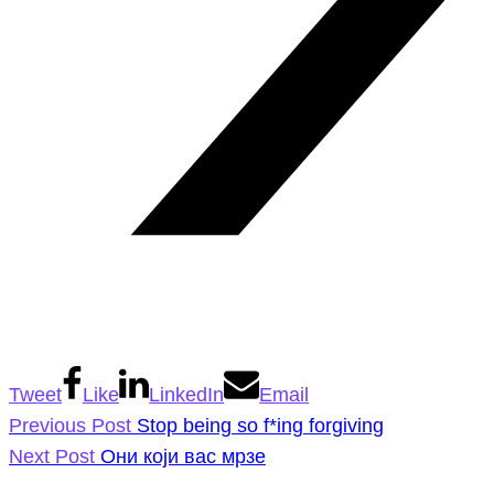
Tweet
Like
LinkedIn
Email
Previous Post
Stop being so f*ing forgiving
Next Post
Они који вас мрзе