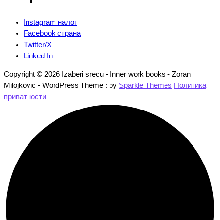
Instagram налог
Facebook страна
Twitter/X
Linked In
Copyright © 2026 Izaberi srecu - Inner work books - Zoran
Milojković - WordPress Theme : by
Sparkle Themes
Политика
приватности