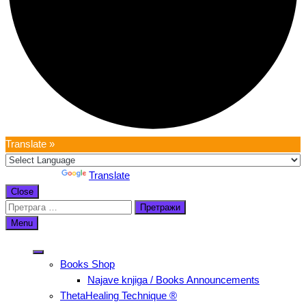
Translate »
Powered by
Translate
Scroll
Close
Up
Претрага
за:
Menu
Books Shop
Najave knjiga / Books Announcements
ThetaHealing Technique ®