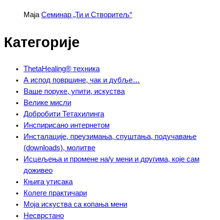
Maja
Семинар „Ти и Створитељ“
Категорије
ThetaHealing® техника
А испод површине, чак и дубље…
Ваше поруке, упити, искуства
Велике мисли
Добробити Тетахилинга
Инспирисано интернетом
Инсталације, преузимања, спуштања, подучавање
(downloads), молитве
Исцељења и промене на/у мени и другима, које сам
доживео
Књига утисака
Колеге практичари
Моја искуства са копања мени
Несврстано