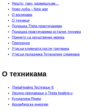
Нешто, тако, размишљам…
Ново доба – New age
О врлинама
О техници
Подршка Theta практичарима
Подршка практичарима осталих техника
Пренето са друштвених мрежа
Препоруке
Утисци клијената после третмана
Утисци полазника Тетахилинг семинара
О техникама
ThetaHealing Technique ®
Уводно предавање о Theta healing-u
Кундалини Реики
Арханђеоске енергије