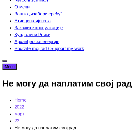
О мени
Зашто „изабери срећу“
Утисци клијената
Закажите консултације
Кундалини Реики
Арханђеоске енергије
Podržite moj rad / Support my work
Menu
Не могу да наплатим свој рад
Home
2022
март
23
Не могу да наплатим свој рад