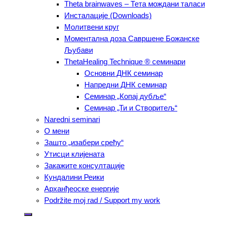
Тheta brainwaves – Тета мождани таласи
Инсталације (Downloads)
Молитвени круг
Моментална доза Савршене Божанске
Љубави
ThetaHealing Technique ® семинари
Основни ДНК семинар
Напредни ДНК семинар
Семинар „Копај дубље“
Семинар „Ти и Створитељ“
Naredni seminari
О мени
Зашто „изабери срећу“
Утисци клијената
Закажите консултације
Кундалини Реики
Арханђеоске енергије
Podržite moj rad / Support my work