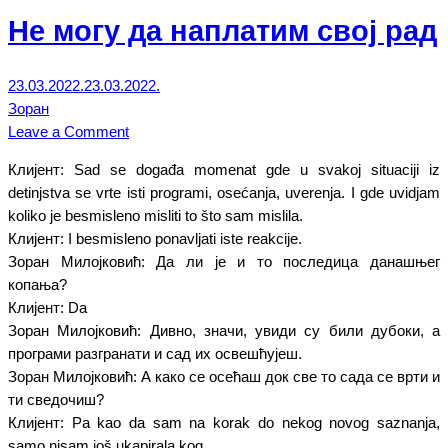
Не могу да наплатим свој рад
23.03.2022.
23.03.2022.
Зоран
on
Leave a Comment
Не
Клијент: Sad se događa momenat gde u svakoj situaciji iz
могу
detinjstva se vrte isti programi, osećanja, uverenja. I gde uvidjam
да
koliko je besmisleno misliti to što sam mislila.
наплатим
Клијент: I besmisleno ponavljati iste reakcije.
свој
Зоран Милојковић: Да ли је и то последица данашњег
рад
копања?
Клијент: Da
Зоран Милојковић: Дивно, значи, увиди су били дубоки, а
програми разгранати и сад их освешћујеш.
Зоран Милојковић: А како се осећаш док све то сада се врти и
ти сведочиш?
Клијент: Pa kao da sam na korak do nekog novog saznanja,
samo nisam još ukapirala kog