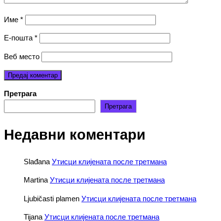
Име
*
Е-пошта
*
Веб место
Претрага
Претрага
Недавни коментари
Slađana
Утисци клијената после третмана
Martina
Утисци клијената после третмана
Ljubičasti plamen
Утисци клијената после третмана
Tijana
Утисци клијената после третмана