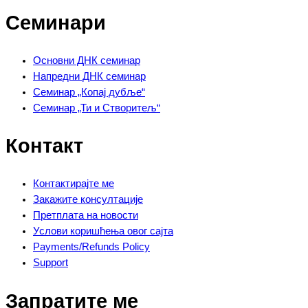
Семинари
Основни ДНК семинар
Напредни ДНК семинар
Семинар „Копај дубље“
Семинар „Ти и Створитељ“
Контакт
Контактирајте ме
Закажите консултације
Претплата на новости
Услови коришћења овог сајта
Payments/Refunds Policy
Support
Запратите ме