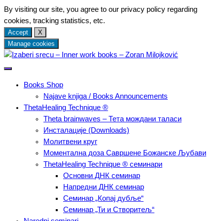
By visiting our site, you agree to our privacy policy regarding
cookies, tracking statistics, etc.
Accept
X
Manage cookies
Skip
to
Најаве мојих ThetaHealing® Technique семинара, књиге које
content
Izaberi srecu – Inner work
пишем, искуства и препоруке коришћења енергетских метода
Books Shop
исцељивања – ThetaHealing-a, Кундалини Реики и
Najave knjiga / Books Announcements
books – Zoran Milojković
Арханђеоских енергија.
ThetaHealing Technique ®
Тheta brainwaves – Тета мождани таласи
Инсталације (Downloads)
Молитвени круг
Моментална доза Савршене Божанске Љубави
ThetaHealing Technique ® семинари
Основни ДНК семинар
Напредни ДНК семинар
Семинар „Копај дубље“
Семинар „Ти и Створитељ“
Naredni seminari