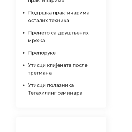
практичарима
Подршка практичарима
осталих техника
Пренето са друштвених
мрежа
Препоруке
Утисци клијената после
третмана
Утисци полазника
Тетахилинг семинара