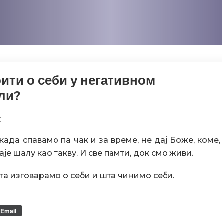
ити о себи у негативном
али?
on
t
Зашто
када спавамо па чак и за време, не дај Боже, коме,
никад
је шалу као такву. И све памти, док смо живи.
не
треба
та изговарамо о себи и шта чинимо себи.
говорити
о
себи
Email
у