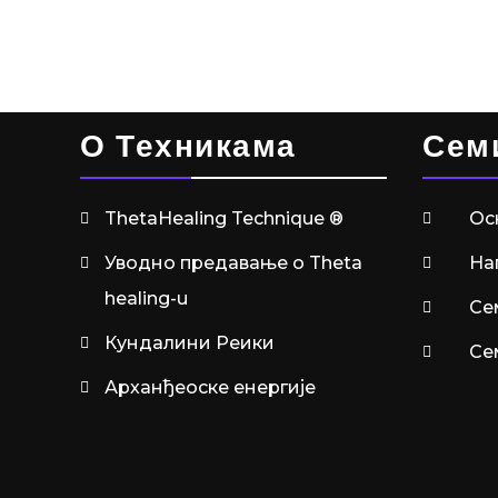
О Техникама
Сем
ThetaHealing Technique ®
Ос
Уводно предавање о Theta
На
healing-u
Се
Кундалини Реики
Се
Арханђеоске енергије