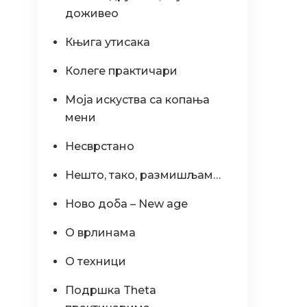
доживео
Књига утисака
Колеге практичари
Моја искуства са копања
мени
Несврстано
Нешто, тако, размишљам…
Ново доба – New age
О врлинама
О техници
Подршка Theta