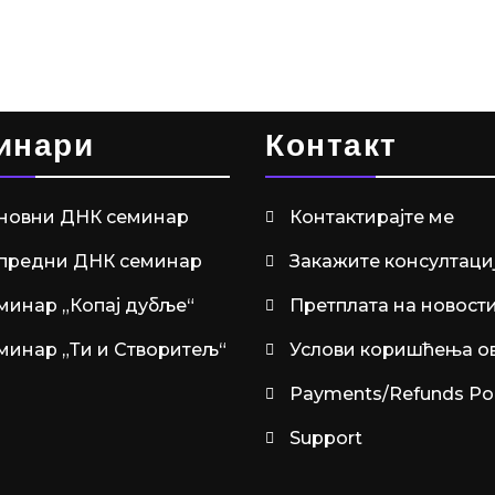
инари
Контакт
новни ДНК семинар
Контактирајте ме
предни ДНК семинар
Закажите консултаци
минар „Копај дубље“
Претплата на новост
минар „Ти и Створитељ“
Услови коришћења ов
Payments/Refunds Pol
Support