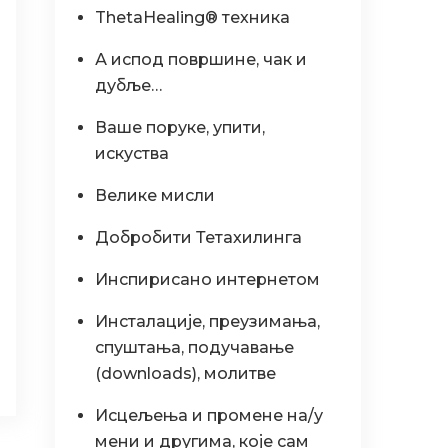
ThetaHealing® техника
А испод површине, чак и
дубље…
Ваше поруке, упити,
искуства
Велике мисли
Добробити Тетахилинга
Инспирисано интернетом
Инсталације, преузимања,
спуштања, подучавање
(downloads), молитве
Исцељења и промене на/у
мени и другима, које сам