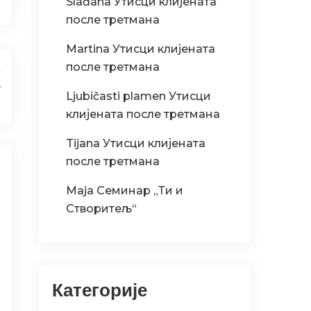
Slađana
Утисци клијената
после третмана
Martina
Утисци клијената
после третмана
t
е
Ljubičasti plamen
Утисци
клијената после третмана
Tijana
Утисци клијената
после третмана
Maja
Семинар „Ти и
Створитељ“
Категорије