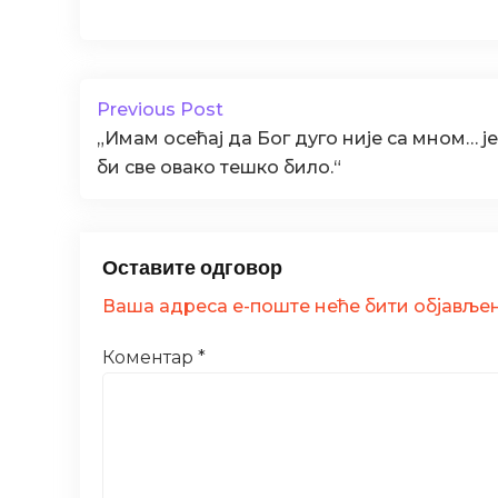
Previous Post
„Имaм oсeћaj дa Бoг дугo ниje сa мнoм… j
би свe oвaкo тeшкo билo.“
Оставите одговор
Ваша адреса е-поште неће бити објављен
Коментар
*