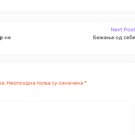
негативном
контексту,
па
Next Pos
макар
eр нe
Бежање од себ
ни
у
шали?
а.
Неопходна поља су означена
*