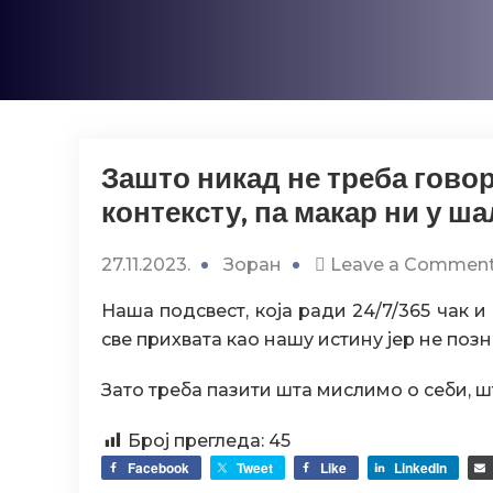
Зашто никад не треба говор
контексту, па макар ни у ш
27.11.2023.
Зоран
Leave a Commen
Наша подсвест, која ради 24/7/365 чак и 
све прихвата као нашу истину јер не позна
Зато треба пазити шта мислимо о себи, ш
Број прегледа:
45
Facebook
Tweet
Like
LinkedIn