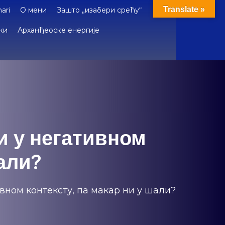
Translate »
ari
О мени
Зашто „изабери срећу“
ки
Арханђеоске енергије
руке коришћења енергетских метода исцељивања –
и у негативном
шали?
вном контексту, па макар ни у шали?