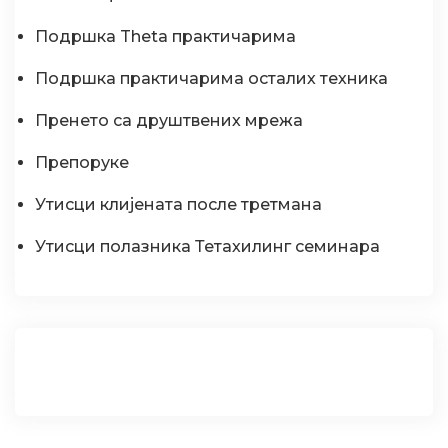
Подршка Theta практичарима
Подршка практичарима осталих техника
Пренето са друштвених мрежа
Препоруке
Утисци клијената после третмана
Утисци полазника Тетахилинг семинара