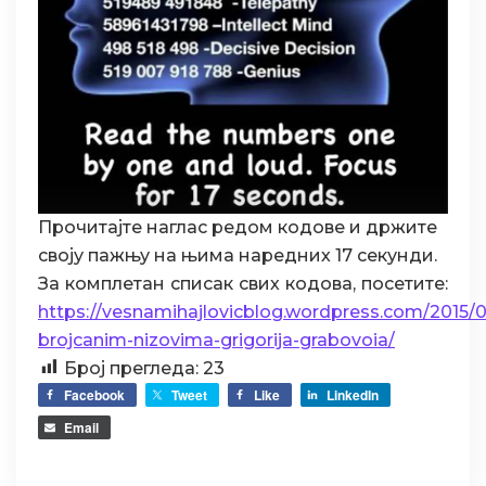
Прочитајте наглас редом кодове и држите
своју пажњу на њима наредних 17 секунди.
За комплетан списак свих кодова, посетите:
https://vesnamihajlovicblog.wordpress.com/2015/09/
brojcanim-nizovima-grigorija-grabovoia/
Број прегледа:
23
Facebook
Tweet
Like
LinkedIn
Email