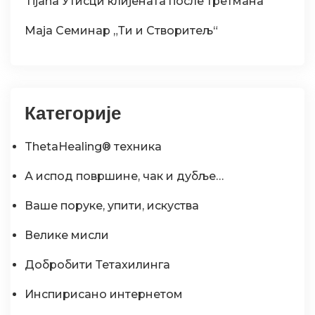
Tijana
Утисци клијената после третмана
Maja
Семинар „Ти и Створитељ“
Категорије
ThetaHealing® техника
А испод површине, чак и дубље…
Ваше поруке, упити, искуства
Велике мисли
Добробити Тетахилинга
Инспирисано интернетом