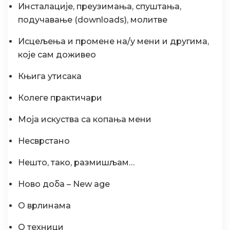
Инсталације, преузимања, спуштања,
подучавање (downloads), молитве
Исцељења и промене на/у мени и другима,
које сам доживео
Књига утисака
Колеге практичари
Моја искуства са копања мени
Несврстано
Нешто, тако, размишљам…
Ново доба – New age
О врлинама
О техници