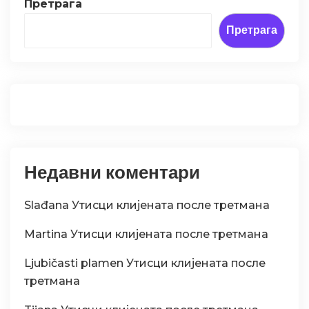
Претрага
Претрага
Недавни коментари
Slađana
Утисци клијената после третмана
Martina
Утисци клијената после третмана
Ljubičasti plamen
Утисци клијената после
третмана