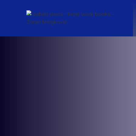
Skip
to
content
Izaberi srecu – Inner work
Најаве мојих ThetaHealing® Technique
ThetaHealing-a, Кундалини Реики и Архан