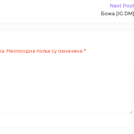
Next Pos
Божа [IG DM
а.
Неопходна поља су означена
*