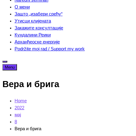
О мени
Зашто „изабери срећу“
Утисци клијената
Закажите консултације
Кундалини Реики
Арханђеоске енергије
Podržite moj rad / Support my work
Menu
Вера и брига
Home
2022
мај
8
Вера и брига