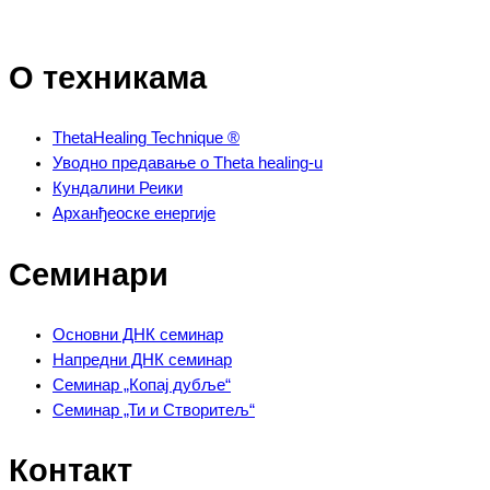
О техникама
ThetaHealing Technique ®
Уводно предавање о Theta healing-u
Кундалини Реики
Арханђеоске енергије
Семинари
Основни ДНК семинар
Напредни ДНК семинар
Семинар „Копај дубље“
Семинар „Ти и Створитељ“
Контакт