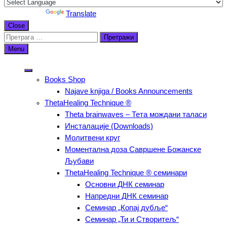
Powered by
Translate
Scroll
Close
Up
Претрага
за:
Menu
Books Shop
Najave knjiga / Books Announcements
ThetaHealing Technique ®
Тheta brainwaves – Тета мождани таласи
Инсталације (Downloads)
Молитвени круг
Моментална доза Савршене Божанске
Љубави
ThetaHealing Technique ® семинари
Основни ДНК семинар
Напредни ДНК семинар
Семинар „Копај дубље“
Семинар „Ти и Створитељ“