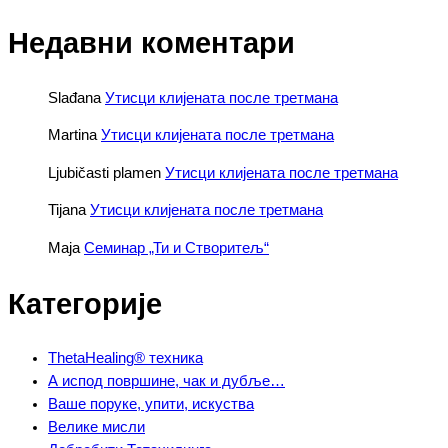
Недавни коментари
Slađana
Утисци клијената после третмана
Martina
Утисци клијената после третмана
Ljubičasti plamen
Утисци клијената после третмана
Tijana
Утисци клијената после третмана
Maja
Семинар „Ти и Створитељ“
Категорије
ThetaHealing® техника
А испод површине, чак и дубље…
Ваше поруке, упити, искуства
Велике мисли