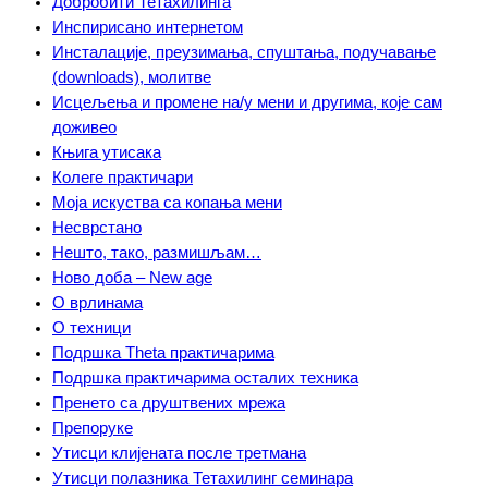
Добробити Тетахилинга
Инспирисано интернетом
Инсталације, преузимања, спуштања, подучавање
(downloads), молитве
Исцељења и промене на/у мени и другима, које сам
доживео
Књига утисака
Колеге практичари
Моја искуства са копања мени
Несврстано
Нешто, тако, размишљам…
Ново доба – New age
О врлинама
О техници
Подршка Theta практичарима
Подршка практичарима осталих техника
Пренето са друштвених мрежа
Препоруке
Утисци клијената после третмана
Утисци полазника Тетахилинг семинара