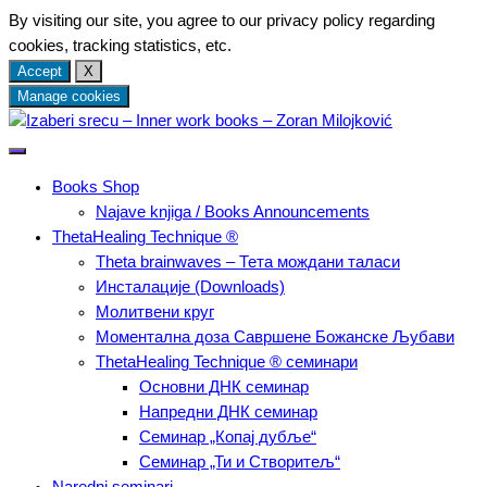
By visiting our site, you agree to our privacy policy regarding
cookies, tracking statistics, etc.
Accept
X
Manage cookies
Skip
to
Најаве мојих ThetaHealing® Technique семинара, књиге које
content
Izaberi srecu – Inner work
пишем, искуства и препоруке коришћења енергетских метода
Books Shop
исцељивања – ThetaHealing-a, Кундалини Реики и
Najave knjiga / Books Announcements
books – Zoran Milojković
Арханђеоских енергија.
ThetaHealing Technique ®
Тheta brainwaves – Тета мождани таласи
Инсталације (Downloads)
Молитвени круг
Моментална доза Савршене Божанске Љубави
ThetaHealing Technique ® семинари
Основни ДНК семинар
Напредни ДНК семинар
Семинар „Копај дубље“
Семинар „Ти и Створитељ“
Naredni seminari