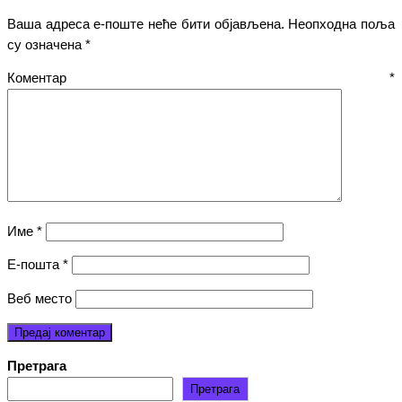
Ваша адреса е-поште неће бити објављена.
Неопходна поља
су означена
*
Коментар
*
Име
*
Е-пошта
*
Веб место
Претрага
Претрага